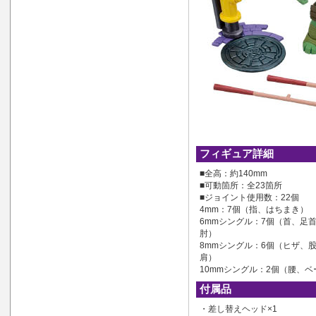
フィギュア詳細
■全高：約140mm
■可動箇所：全23箇所
■ジョイント使用数：22個
4mm：7個（指、はちまき）
6mmシングル：7個（首、足
肘）
8mmシングル：6個（ヒザ、
肩）
10mmシングル：2個（腰、ベ
付属品
・差し替えヘッド×1