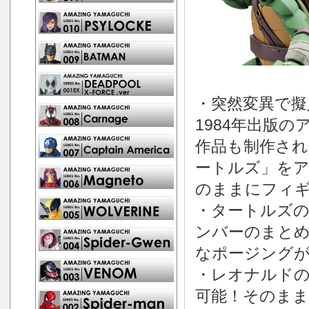
・突然変異で擬
1984年出版
作品も制作され
ートルズ」を
のままにフィ
・タートルズ
ンバーのまとめ
なポージングが
・レオナルドの
可能！そのま