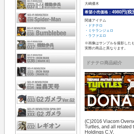
大嶋優木
4980円(税
希望小売価格：
関連アイテム
・ドナテロ
・ミケランジェロ
・ラファエロ
※画像はサンプルを撮影した
実際の商品と異なります。
ドナテロ商品紹介
(C)2016 Viacom Overse
Turtles, and all relate
Holdings C.V.