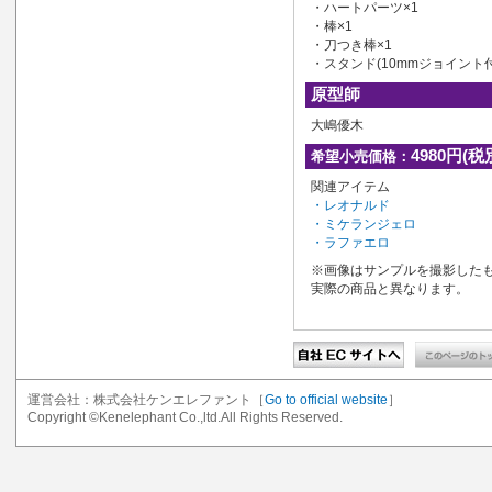
・ハートパーツ×1
・棒×1
・刀つき棒×1
・スタンド(10mmジョイント付
原型師
大嶋優木
4980円(税
希望小売価格：
関連アイテム
・レオナルド
・ミケランジェロ
・ラファエロ
※画像はサンプルを撮影した
実際の商品と異なります。
運営会社：株式会社ケンエレファント［
Go to official website
］
Copyright ©Kenelephant Co.,ltd.All Rights Reserved.