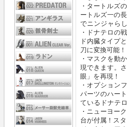
・タートルズ
ートルズ一の長
でニンジャら
・ドナテロの
ド内臓タイプと
刀に変換可能！
・マスクを動
現できます。
眼」を再現！
・オプション
パーツのハー
ているドナテ
・ニューヨーク
台が付属！ス