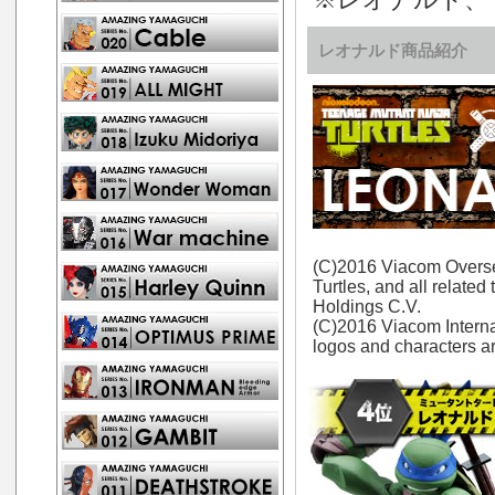
※レオナルド、
レオナルド商品紹介
(C)2016 Viacom Overse
Turtles, and all relate
Holdings C.V.
(C)2016 Viacom Internat
logos and characters ar