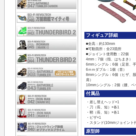
フィギュア詳細
■全高：約130mm
■可動箇所：全23箇所
■ジョイント使用数：22個
4mm：7個（指、はちまき）
6mmシングル：6個（足首、
6ｍｍダブル：1個（首）
8mmシングル：6個（ヒザ、
肩）
10mmシングル：2個（腰、ベ
付属品
・差し替えヘッド×1
・刀（長、短）×各1
・鞘（長、短）×各1
・ピザ×1
・スタンド(10mmジョイント付
原型師