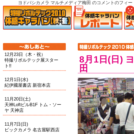
ヨドバシカメラ マルチメディア梅田 のコメントのフィード" href="http://
12月23日（木・祝）
8月1日(日
特撮リボルテック展スター
ト!!
田
12月1日(水)
紀伊國屋書店 新宿本店
11月20日(土)
天神LoftビルB1F トム・ソー
ヤ 天神店
11月7日(日)
ビックカメラ 名古屋駅西店