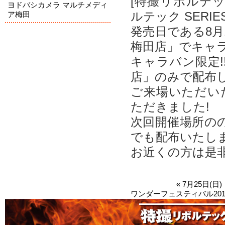
[特撮リボルテック 
ヨドバシカメラ マルチメディ
ルテック SERIES 
ア梅田
発売日である8
梅田店」でキャ
キャラバン限定
店」のみで配布
ご来場いただい
ただきました!
次回開催場所の
でも配布いたし
お近くの方は是非
« 7月25日(日)
ワンダーフェスティバル2010