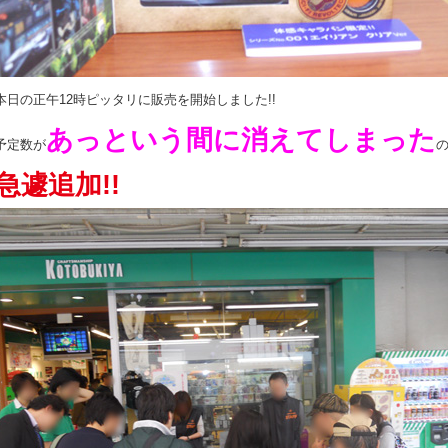
本日の正午12時ピッタリに販売を開始しました!!
あっという間に消えてしまった
予定数が
急遽追加!!