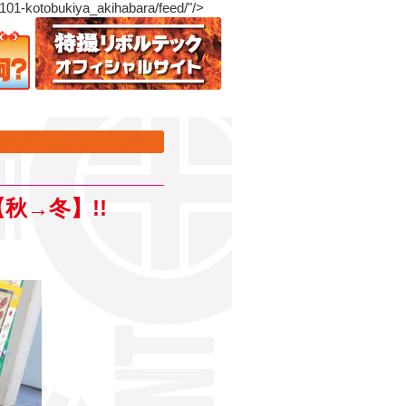
tobukiya_akihabara/feed/"/>
秋→冬】!!