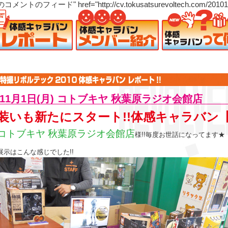
" href="http://cv.tokusatsurevoltech.com/20101101-ko
11月1日(月) コトブキヤ 秋葉原ラジオ会館店
装いも新たにスタート!!体感キャラバン【
コトブキヤ 秋葉原ラジオ会館店
様!!毎度お世話になってます★
展示はこんな感じでした!!