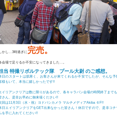
完売。
しかし…3時過ぎに
各会場で足りるか不安になってきました…。
担当 特撮リボルテック隊 プール大尉 のご感想。
本日のスタートは肌寒く、お客さんが来てくれるか不安でしたが、そんな予
客様もいて、本当に嬉しかったです!!
エイリアンクリアは数に限りがあるので、各キャラバン会場の時間終了まで
皆さん、是非お早めに御来場ください!!
次回は11月3日（水・祝）ヨドバシカメラ マルチメディアAkiba ６F!!
本日エイリアンクリアをGET出来なかった皆さん！休日ですので、是非コチ
ムを手に入れてください!!