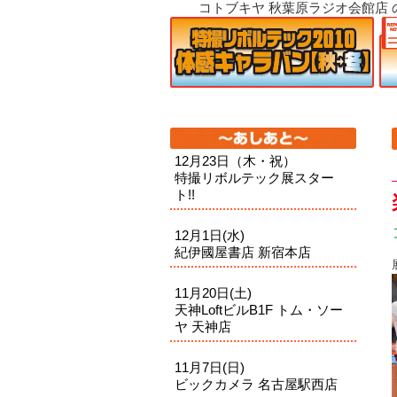
コトブキヤ 秋葉原ラジオ会館店 のコメントのフィード
12月23日（木・祝）
特撮リボルテック展スター
ト!!
12月1日(水)
紀伊國屋書店 新宿本店
11月20日(土)
天神LoftビルB1F トム・ソー
ヤ 天神店
11月7日(日)
ビックカメラ 名古屋駅西店