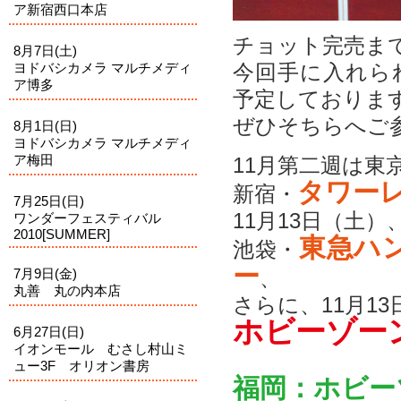
ア新宿西口本店
チョット完売ま
8月7日(土)
ヨドバシカメラ マルチメディ
今回手に入れら
ア博多
予定しておりま
ぜひそちらへご参
8月1日(日)
ヨドバシカメラ マルチメディ
ア梅田
11月第二週は東京
タワー
新宿・
7月25日(日)
11月13日（土）
ワンダーフェスティバル
2010[SUMMER]
東急ハン
池袋・
ー
、
7月9日(金)
丸善 丸の内本店
さらに、11月13
ホビーゾー
6月27日(日)
イオンモール むさし村山ミ
ュー3F オリオン書房
福岡：ホビー