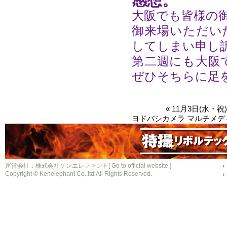
感想。
大阪でも皆様の御
御来場いただい
してしまい申し
第二週にも大阪
ぜひそちらに足を
« 11月3日(水・祝)
ヨドバシカメラ マルチメディア
運営会社：株式会社ケンエレファント[
Go to official website
]
Copyright © Kenelephant Co.,ltd.All Rights Reserved.