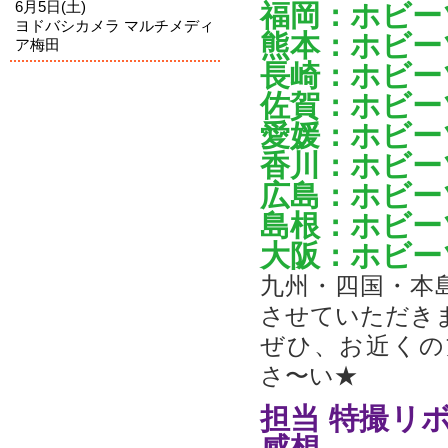
福岡：ホビー
6月5日(土)
ヨドバシカメラ マルチメディ
熊本：ホビー
ア梅田
長崎：ホビー
佐賀：ホビー
愛媛：ホビー
香川：ホビー
広島：ホビー
島根：ホビー
大阪：ホビー
九州・四国・本
させていただき
ぜひ、お近くの
さ〜い★
担当 特撮リ