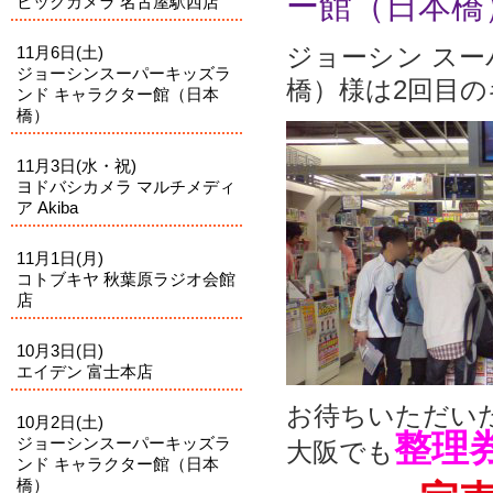
ー館（日本橋
ビックカメラ 名古屋駅西店
ジョーシン ス
11月6日(土)
ジョーシンスーパーキッズラ
橋）様は2回目の
ンド キャラクター館（日本
橋）
11月3日(水・祝)
ヨドバシカメラ マルチメディ
ア Akiba
11月1日(月)
コトブキヤ 秋葉原ラジオ会館
店
10月3日(日)
エイデン 富士本店
お待ちいただい
10月2日(土)
整理
ジョーシンスーパーキッズラ
大阪でも
ンド キャラクター館（日本
橋）