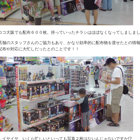
ココ大阪でも配布６００枚。持っていったチラシはほぼなくなってしましま
店舗のスタッフさんのご協力もあり、かなり効率的に配布物を渡せたとの情報が
配布や対応に大忙しだったとのことです！！
…イヤイヤ、いくら忙しいといっても写真２枚はないんじゃないですか!?