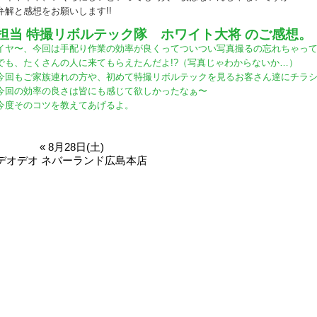
弁解と感想をお願いします!!
担当 特撮リボルテック隊 ホワイト大将 のご感想。
イヤ〜、今回は手配り作業の効率が良くってついつい写真撮るの忘れちゃっ
でも、たくさんの人に来てもらえたんだよ!?（写真じゃわからないか…）
今回もご家族連れの方や、初めて特撮リボルテックを見るお客さん達にチラ
今回の効率の良さは皆にも感じて欲しかったなぁ〜
今度そのコツを教えてあげるよ。
« 8月28日(土)
デオデオ ネバーランド広島本店