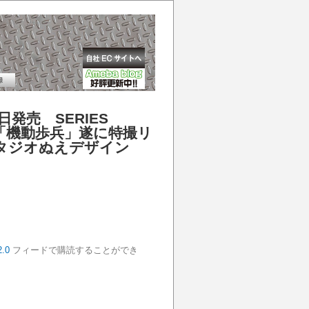
発売 SERIES
「機動歩兵」遂に特撮リ
兵 スタジオぬえデザイン
.0
フィードで購読することができ