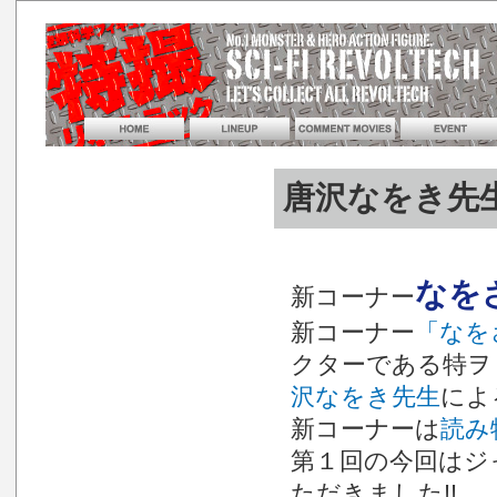
唐沢なをき先生
なを
新コーナー
新コーナー
「なを
クターである特ヲ
沢なをき先生
によ
新コーナーは
読み
第１回の今回はジ
ただきました!!