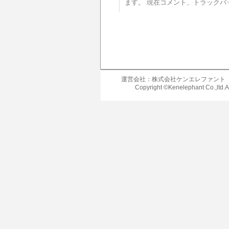
ます。 現在コメント、トラックバ
運営会社：株式会社ケンエレファント
Copyright ©Kenelephant Co.,ltd.A