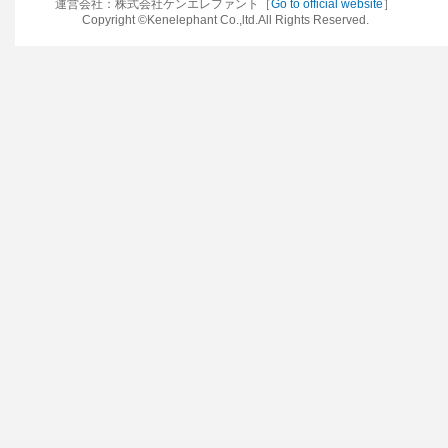
運営会社：株式会社ケンエレファント［
Go to official website
］
Copyright ©Kenelephant Co.,ltd.All Rights Reserved.