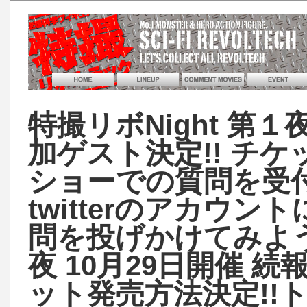
特撮リボNight 第１夜
加ゲスト決定!! チケ
ショーでの質問を受付
twitterのアカウ
問を投げかけてみよう
夜 10月29日開催 続報
ット発売方法決定!!