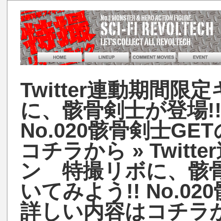
Twitter連動期間
に、骸骨剣士が登場!
No.020骸骨剣士G
コチラから
» Twi
ン 特撮リボに、骸骨
いてみよう!! No.0
詳しい内容はコチラ