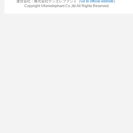
運営会社：株式会社ケンエレファント［
Go to official website
］
Copyright ©Kenelephant Co.,ltd.All Rights Reserved.