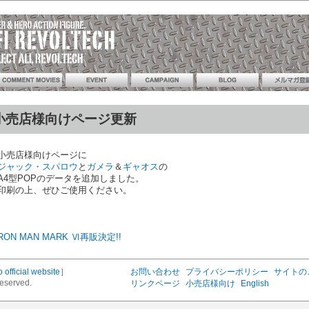
小売店様向けページ更新
小売店様向けページに
ジャック・スパロウ
と
ガメラ
＆
ギャオス
の
A4型POPのデータを追加しました。
印刷の上、ぜひご使用ください。
IRON MAN MARK Ⅵ再販決定!!
o official website
］
お問い合わせ
プライバシーポリシー
サイトの
Reserved.
リンクページ
小売店様向け
English