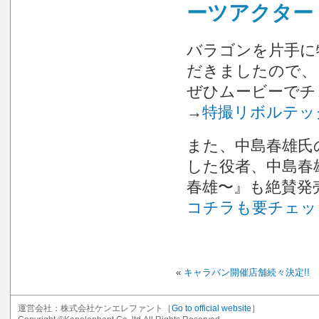
ーツアクター
バラゴンを片手に
だきましたので、
ぜひムービーでチ
→
特撮リボルテッ
また、中島春雄氏
した役者、中島春
春雄〜』も絶賛発売
コチラも要チェック
«
キャラバン開催店舗続々決定!!
運営会社：株式会社ケンエレファント［
Go to official website
］