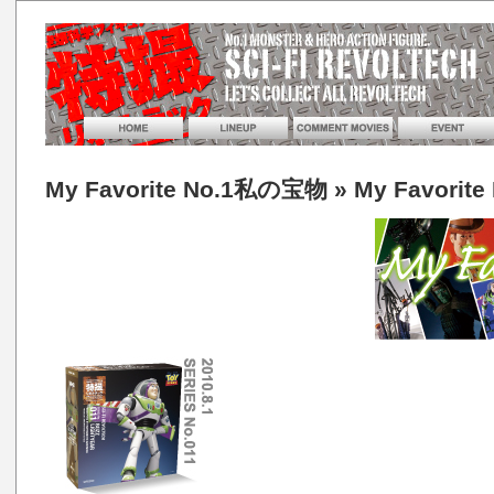
My Favorite No.1私の宝物
» My Favori