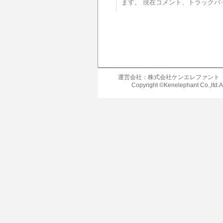
ます。 現在コメント、トラックバ
運営会社：株式会社ケンエレファント
Copyright ©Kenelephant Co.,ltd.A