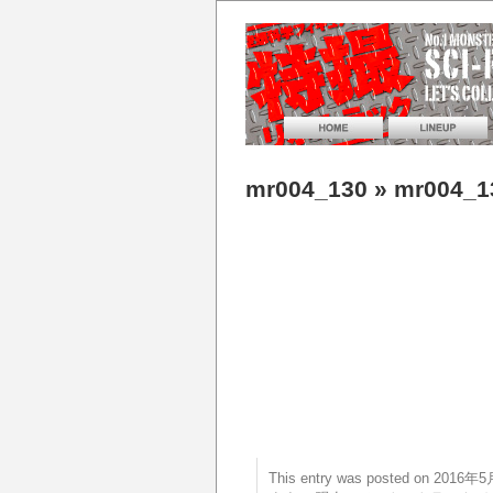
mr004_130
» mr004_1
This entry was posted on 20