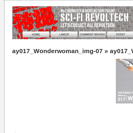
ay017_Wonderwoman_img-07
» ay017_