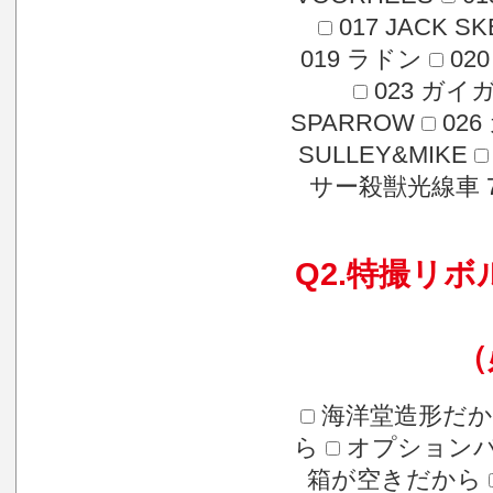
017 JACK 
019 ラドン
02
023 ガイ
SPARROW
02
SULLEY&MIKE
サー殺獣光線車 
Q2.特撮リ
（
海洋堂造形だ
ら
オプション
箱が空きだから