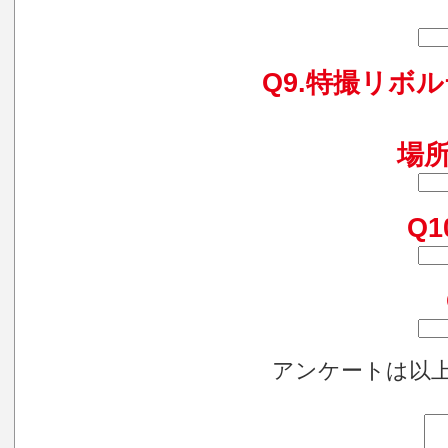
Q9.特撮リボ
場
Q
アンケートは以