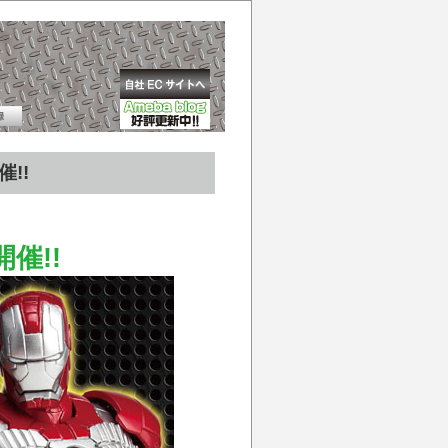
!!
催!!