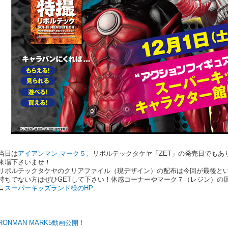
当日は
アイアンマン マーク５
、リボルテックタケヤ「ZET」の発売日でもあ
来場下さいませ！
リボルテックタケヤのクリアファイル（現デザイン）の配布は今回が最後と
持ちでない方はぜひGETして下さい！体感コーナーやマーク７（レジン）の
→
スーパーキッズランド様のHP
IRONMAN MARK5動画公開！