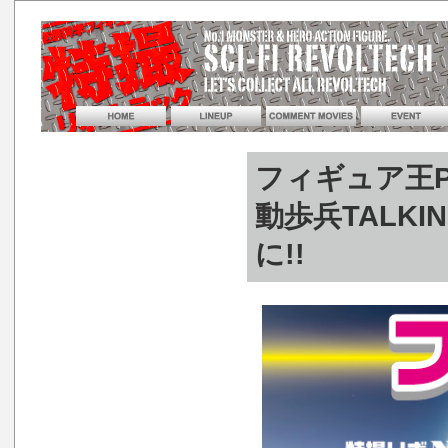
フィギュア王Pr
動歩兵TALKIN
に!!