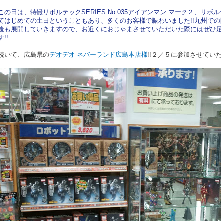
この日は、特撮リボルテックSERIES No.035アイアンマン マーク２、リ
てはじめての土日ということもあり、多くのお客様で賑わいました!!九州で
後も展開していきますので、お近くにおじゃまさせていただいた際にはぜひ
す!!
続いて、広島県の
デオデオ ネバーランド広島本店様
!!２／５に参加させていた