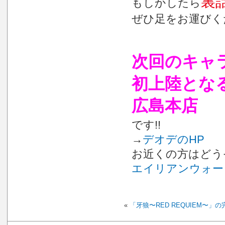
裏
もしかしたら
ぜひ足をお運びくだ
次回のキャ
初上陸となる
広島本店
です!!
→
デオデのHP
お近くの方はどう
エイリアンウォー
«
「牙狼
〜RED REQUIEM〜