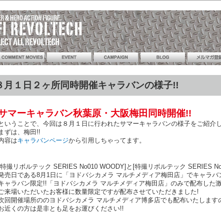
８月１日２ヶ所同時開催キャラバンの様子!!
サマーキャラバン秋葉原・大阪梅田同時開催!!
ということで、今回は８月１日に行われたサマーキャラバンの様子をご紹介し
まずは、梅田!!
内容は
キャラバンページ
から引用しちゃってます。
[特撮リボルテック SERIES No010 WOODY]と[特撮リボルテック SERIES No01
発売日である8月1日に「ヨドバシカメラ マルチメディア梅田店」でキャラバ
キャラバン限定!!「ヨドバシカメラ マルチメディア梅田店」のみで配布した
ご来場いただいたお客様に数量限定ですが配布させていただきました!
次回開催場所ののヨドバシカメラ マルチメディア博多店でも配布いたします
お近くの方は是非とも足をお運びください!!