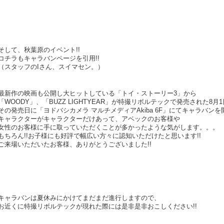
そして、秋葉原のイベント!!
コチラもキャラバンページを引用!!
（スタッフのIさん、スイマセン。）
最新作の映画も公開し大ヒットしている「トイ・ストーリー3」から
「WOODY」、「BUZZ LIGHTYEAR」が特撮リボルテックで発売された8月1日
その発売日に「ヨドバシカメラ マルチメディアAkiba 6F」にてキャラバンを
キャラクターがキャラクターだけあって、アベックのお客様や
女性のお客様に手に取っていただくことが多かったような気がします。。。
もちろん!!お子様にも好評で幅広い方々に認知いただけたと思います!!
ご来場いただいたお客様、ありがとうございました!!
キャラバンは夏休みにかけてまだまだ進行しますので、
お近くに特撮リボルテックが現れた際には是非是非おこしください!!